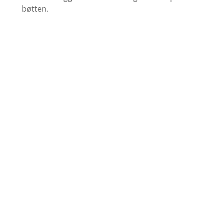
bøtten.
Find farvekort
Se udvalget af grundere her
Køb Maling