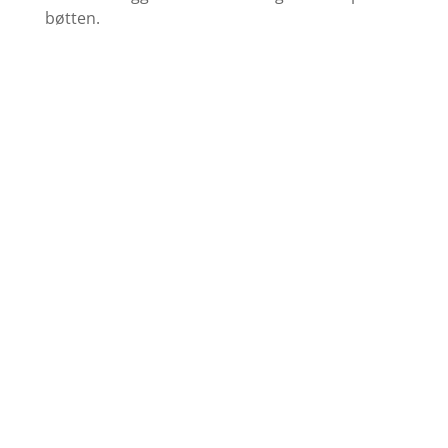
bøtten.
Find farvekort
Se udvalget af grundere her
Køb Maling