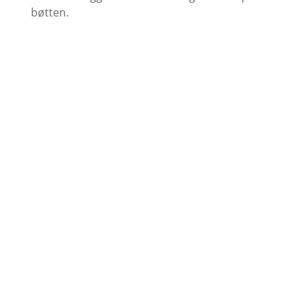
bøtten.
Find farvekort
Se udvalget af grundere her
Køb Maling