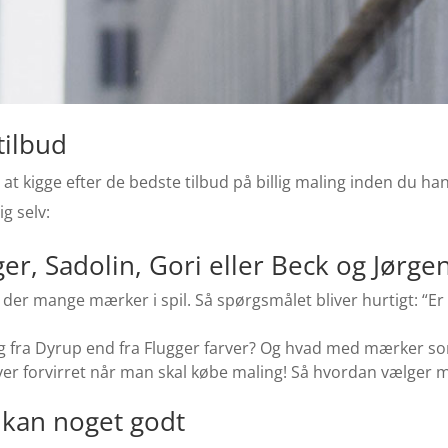
tilbud
 at kigge efter de bedste tilbud på billig maling inden du han
g selv:
ger, Sadolin, Gori eller Beck og Jørg
der mange mærker i spil. Så spørgsmålet bliver hurtigt: “E
g fra Dyrup end fra Flugger farver? Og hvad med mærker som
liver forvirret når man skal købe maling! Så hvordan vælger 
g kan noget godt