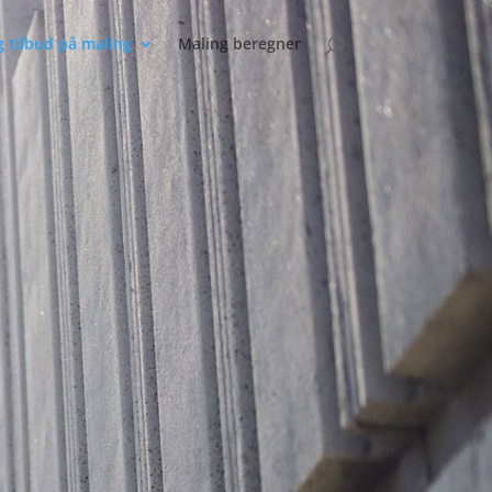
g tilbud på maling
Maling beregner