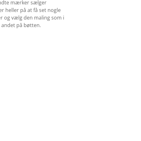
kendte mærker sælger
 heller på at få set nogle
ker og vælg den maling som i
t andet på bøtten.
Køb Træbeskyttelse
Se udvalget af træbeskyttelse her