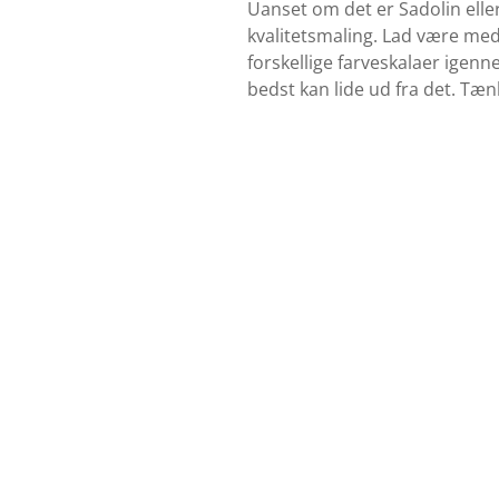
Uanset om det er Sadolin elle
kvalitetsmaling. Lad være med
forskellige farveskalaer igenn
bedst kan lide ud fra det. Tæn
Find farvekort
Se udvalget af grundere her