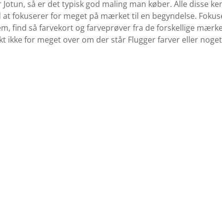
r Jotun, så er det typisk god maling man køber. Alle disse 
 at fokuserer for meget på mærket til en begyndelse. Fokuser
em, find så farvekort og farveprøver fra de forskellige mær
kt ikke for meget over om der står Flugger farver eller noge
Køb Maling
Se udvalget af maling her