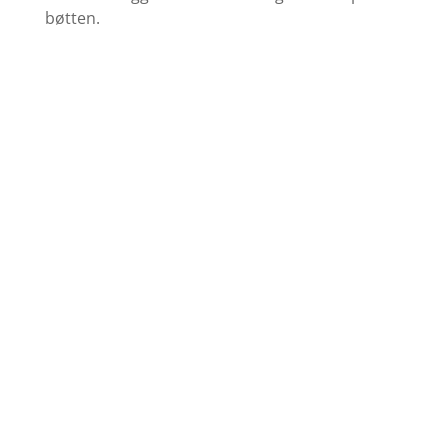
bøtten.
Find farvekort
Se udvalget af grundere her
Køb Maling