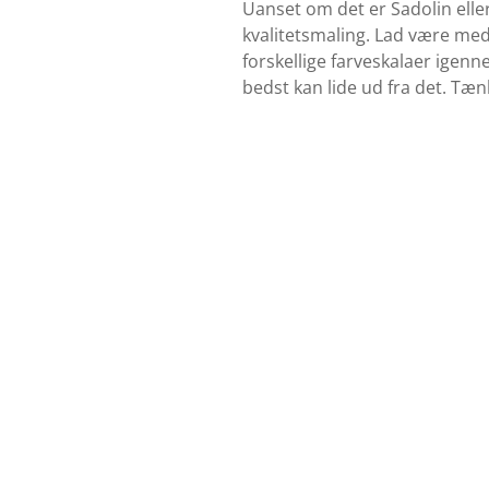
Uanset om det er Sadolin elle
kvalitetsmaling. Lad være med
forskellige farveskalaer igenn
bedst kan lide ud fra det. Tæn
Find farvekort
Se udvalget af grundere her