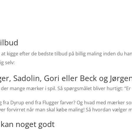
tilbud
 at kigge efter de bedste tilbud på billig maling inden du han
g selv:
ger, Sadolin, Gori eller Beck og Jørg
der mange mærker i spil. Så spørgsmålet bliver hurtigt: “E
g fra Dyrup end fra Flugger farver? Og hvad med mærker som
liver forvirret når man skal købe maling! Så hvordan vælger 
g kan noget godt