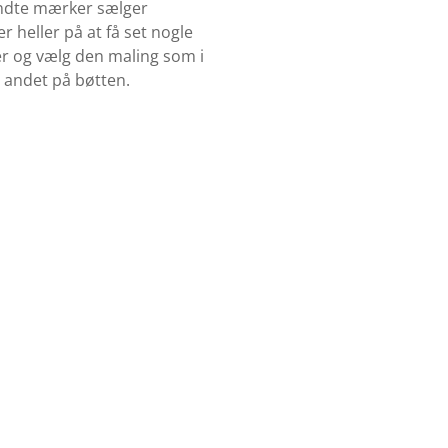
kendte mærker sælger
 heller på at få set nogle
ker og vælg den maling som i
t andet på bøtten.
Køb Træbeskyttelse
Se udvalget af træbeskyttelse her