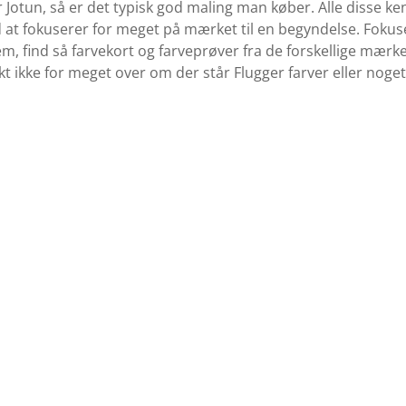
r Jotun, så er det typisk god maling man køber. Alle disse 
 at fokuserer for meget på mærket til en begyndelse. Fokuser
em, find så farvekort og farveprøver fra de forskellige mær
kt ikke for meget over om der står Flugger farver eller noge
Køb Maling
Se udvalget af maling her