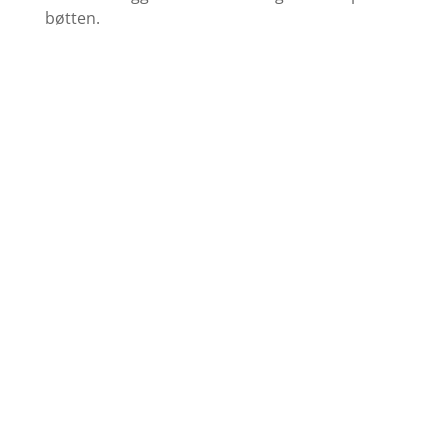
bøtten.
Find farvekort
Se udvalget af grundere her
Køb Maling