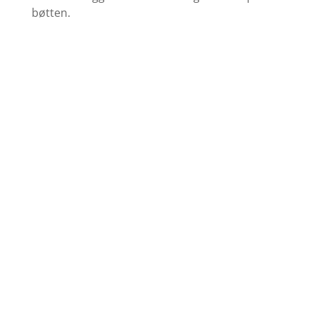
bøtten.
Find farvekort
Se udvalget af grundere her
Køb Maling