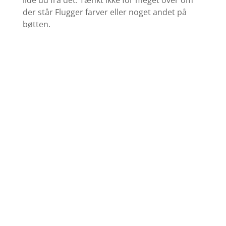
lide ud fra det. Tænkt ikke for meget over om
der står Flugger farver eller noget andet på
bøtten.
Find farvekort
Se udvalget af grundere her