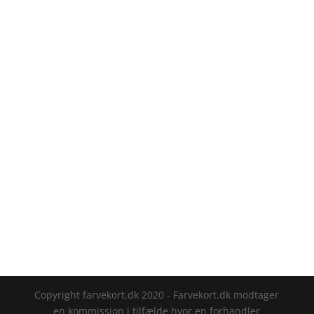
Dyrup farvekort gør ikke så meget da du let vil
kunne finde den specifikke maling online
grundet det store udvalg.
Se eventuelt disse sider for mere info:
https://farvekort.dk/maling-
Varde/
https://farvekort.dk/maling-
Skanderborg/
https://farvekort.dk/maling-
Sonderborg/
Copyright farvekort.dk 2020 - Farvekort.dk modtager
en kommission i tilfælde hvor en forhandler