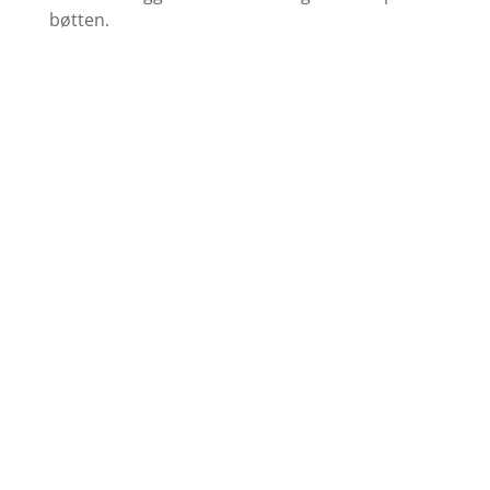
bøtten.
Find farvekort
Se udvalget af grundere her
Køb Maling