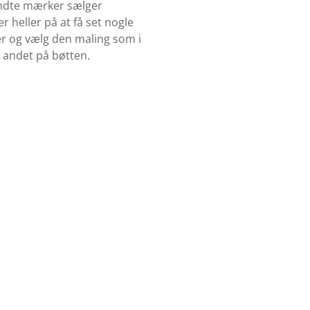
kendte mærker sælger
 heller på at få set nogle
ker og vælg den maling som i
t andet på bøtten.
Køb Træbeskyttelse
Se udvalget af træbeskyttelse her