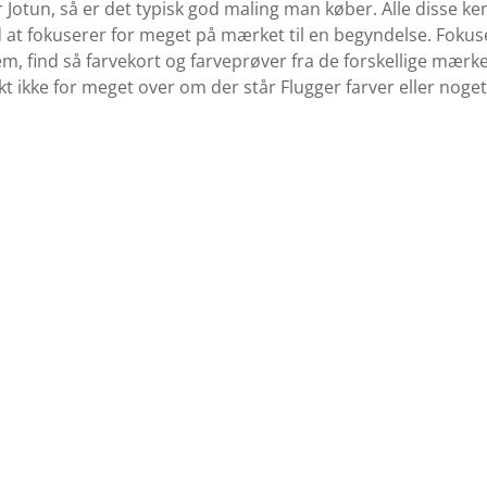
r Jotun, så er det typisk god maling man køber. Alle disse 
 at fokuserer for meget på mærket til en begyndelse. Fokuser
em, find så farvekort og farveprøver fra de forskellige mær
kt ikke for meget over om der står Flugger farver eller noge
Køb Maling
Se udvalget af maling her