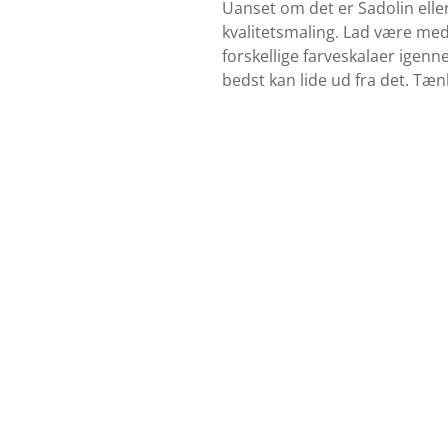
Uanset om det er Sadolin elle
kvalitetsmaling. Lad være med
forskellige farveskalaer igenn
bedst kan lide ud fra det. Tæn
Find farvekort
Se udvalget af grundere her