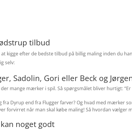
ødstrup tilbud
 at kigge efter de bedste tilbud på billig maling inden du han
g selv:
ger, Sadolin, Gori eller Beck og Jørg
der mange mærker i spil. Så spørgsmålet bliver hurtigt: “E
g fra Dyrup end fra Flugger farver? Og hvad med mærker som
liver forvirret når man skal købe maling! Så hvordan vælger 
g kan noget godt